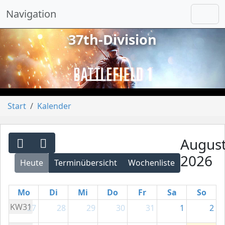
Navigation
37th-Division
vorheriges
näch
Start
Kalender
Augus
2026
Heute
Terminübersicht
Wochenliste
Mo
Di
Mi
Do
Fr
Sa
So
KW31
27
28
29
30
31
1
2