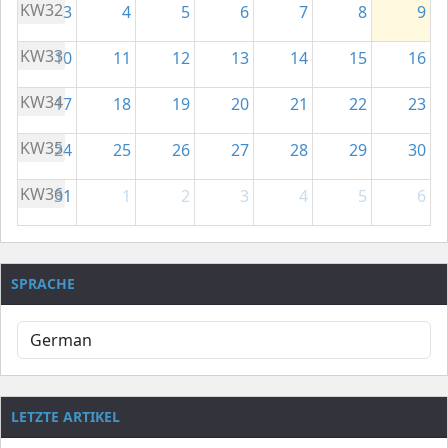
KW32
3
4
5
6
7
8
9
KW33
10
11
12
13
14
15
16
KW34
17
18
19
20
21
22
23
KW35
24
25
26
27
28
29
30
KW36
31
1
2
3
4
5
6
SPRACHE
LETZTE ARTIKEL