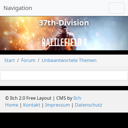
Navigation
37th-Division
vorheriges
näch
Start
Forum
Unbeantwortete Themen
© Ilch 2.0 Free Layout | CMS by
Ilch
Home
Kontakt
Impressum
Datenschutz