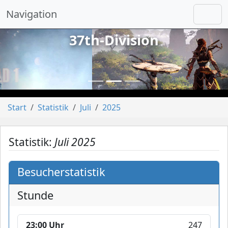
Navigation
37th-Division
vorheriges
näch
Start
Statistik
Juli
2025
Statistik:
Juli 2025
Besucherstatistik
Stunde
23:00 Uhr
247