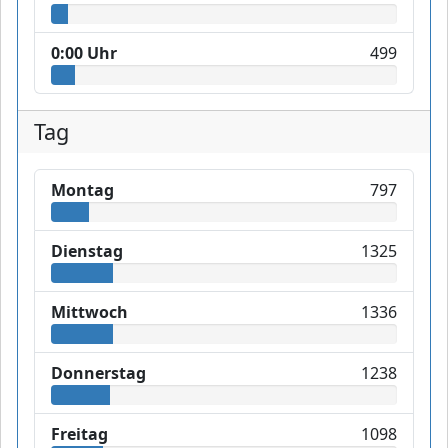
0:00 Uhr
499
Tag
Montag
797
Dienstag
1325
Mittwoch
1336
Donnerstag
1238
Freitag
1098